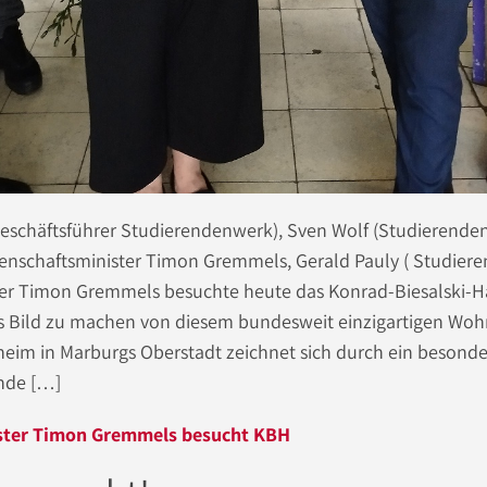
(Geschäftsführer Studierendenwerk), Sven Wolf (Studierend
senschaftsminister Timon Gremmels, Gerald Pauly ( Studier
ter Timon Gremmels besuchte heute das Konrad-Biesalski-H
es Bild zu machen von diesem bundesweit einzigartigen Woh
im in Marburgs Oberstadt zeichnet sich durch ein besonde
ende […]
ster Timon Gremmels besucht KBH