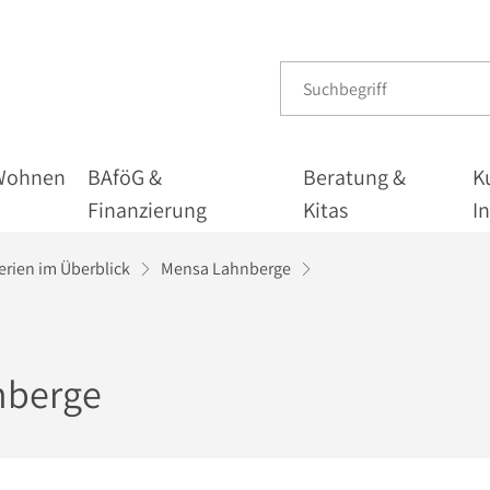
Wohnen
BAföG &
Beratung &
K
Finanzierung
Kitas
I
rien im Überblick
Mensa Lahnberge
nberge