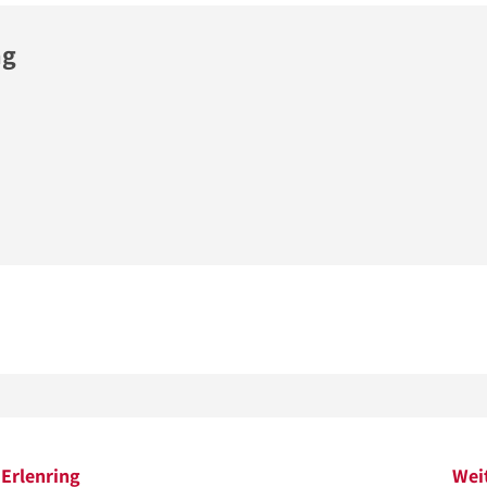
ng
 Erlenring
Wei