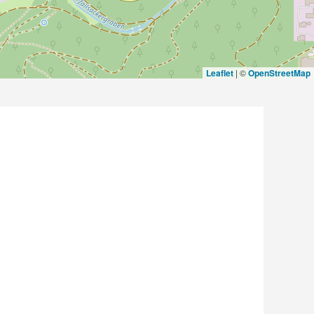
Leaflet
|
©
OpenStreetMap