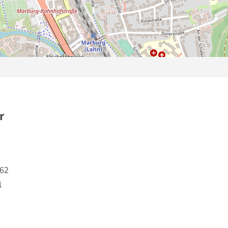
r
162
1