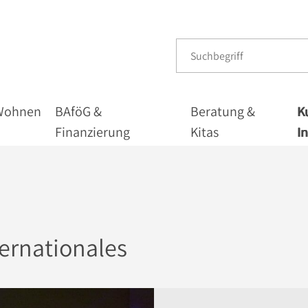
Wohnen
BAföG &
Beratung &
K
Finanzierung
Kitas
I
ternationales