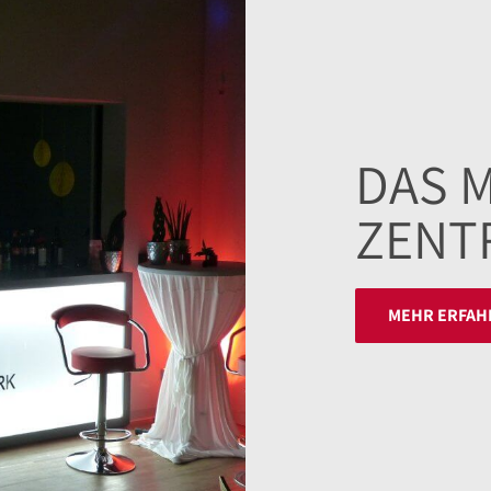
DAS 
ZENT
MEHR ERFAH