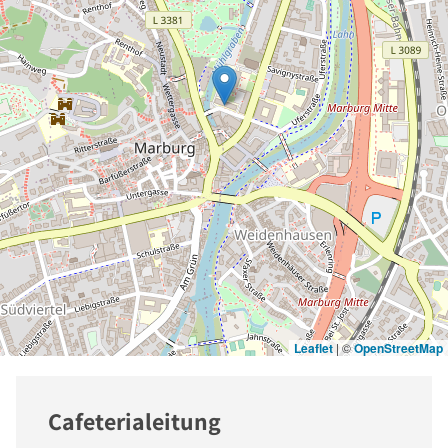
Leaflet
|
©
OpenStreetMap
Cafeterialeitung