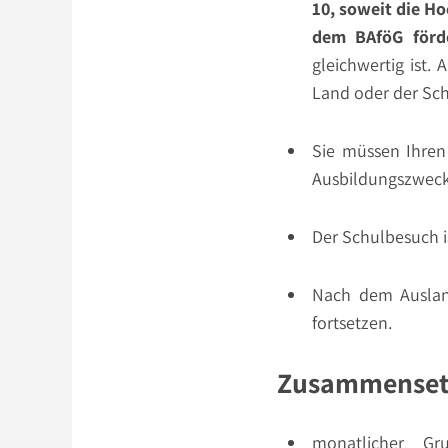
10, soweit die H
dem BAföG förde
gleichwertig ist.
Land oder der Sch
Sie müssen Ihre
Ausbildungszweck
Der Schulbesuch i
Nach dem Ausland
fortsetzen.
Zusammensetz
monatlicher Gr