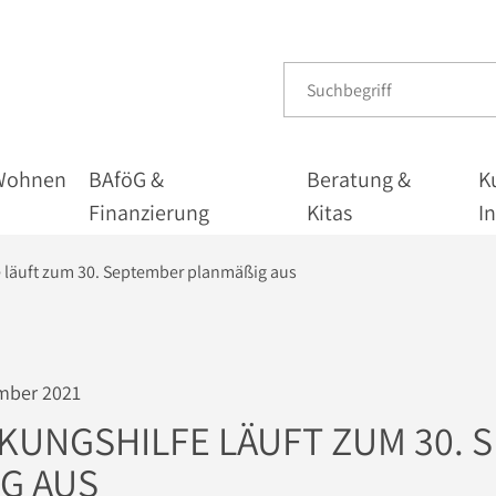
Wohnen
BAföG &
Beratung &
K
Finanzierung
Kitas
I
 läuft zum 30. September planmäßig aus
mber 2021
UNGSHILFE LÄUFT ZUM 30. 
G AUS