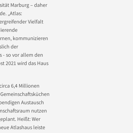
sität Marburg – daher
e. „Atlas:
rgreifender Vielfalt
dierende
lernen, kommunizieren
lich der
 - so vor allem den
bst 2021 wird das Haus
rca 6,4 Millionen
f Gemeinschaftsküchen
ebendigen Austausch
inschaftsraum nutzen
geplant. Heißt: Wer
eue Atlashaus leiste