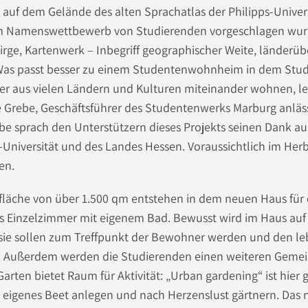
 auf dem Gelände des alten Sprachatlas der Philipps-Univer
em Namenswettbewerb von Studierenden vorgeschlagen wurd
ge, Kartenwerk – Inbegriff geographischer Weite, länderübe
 Was passt besser zu einem Studentenwohnheim in dem Stu
her aus vielen Ländern und Kulturen miteinander wohnen, 
we Grebe, Geschäftsführer des Studentenwerks Marburg anläss
e sprach den Unterstützern dieses Projekts seinen Dank aus
s-Universität und des Landes Hessen. Voraussichtlich im Her
en.
läche von über 1.500 qm entstehen in dem neuen Haus für ci
s Einzelzimmer mit eigenem Bad. Bewusst wird im Haus au
t, sie sollen zum Treffpunkt der Bewohner werden und den l
n. Außerdem werden die Studierenden einen weiteren Geme
rten bietet Raum für Aktivität: „Urban gardening“ ist hier 
 eigenes Beet anlegen und nach Herzenslust gärtnern. Das n