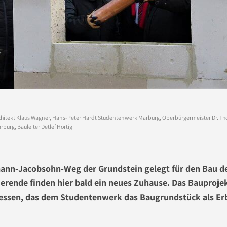
Architekt Klaus Wagner, Hans-Peter Hardt Studentenwerk Marburg, Oberbürgermeister Dr. T
burg, Bauleiter Detlef Hortig
ann-Jacobsohn-Weg der Grundstein gelegt für den Bau 
ierende finden hier bald ein neues Zuhause. Das Bauprojekt
Hessen, das dem Studentenwerk das Baugrundstück als E