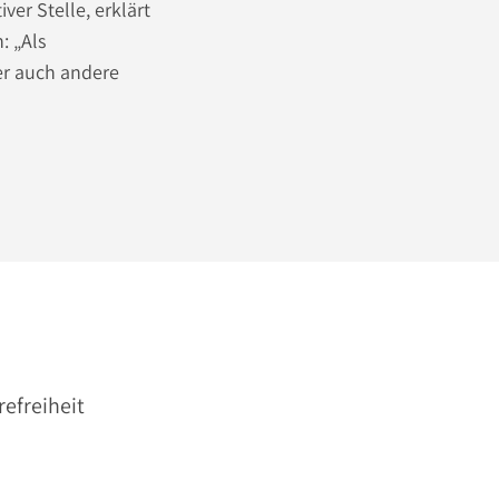
er Stelle, erklärt
: „Als
er auch andere
refreiheit