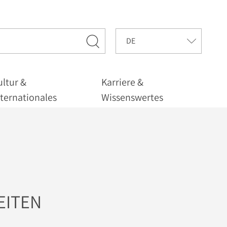
ultur &
Karriere &
nternationales
Wissenswertes
EITEN