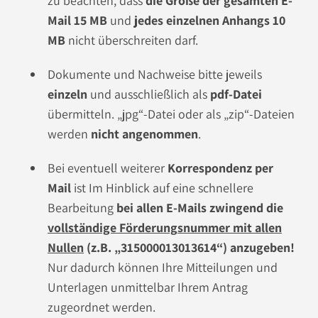
zu beachten, dass
die Größe der gesamten E-
Mail 15 MB
und
jedes einzelnen Anhangs 10
MB
nicht überschreiten darf.
Dokumente und Nachweise bitte jeweils
einzeln
und ausschließlich als
pdf-Datei
übermitteln. „jpg“-Datei oder als „zip“-Dateien
werden
nicht angenommen
.
Bei eventuell weiterer
Korrespondenz per
Mail
ist Im Hinblick auf eine schnellere
Bearbeitung
bei allen E-Mails zwingend die
vollständige Förderung
snummer mit allen
Nullen
(z.B. „315000013013614“) anzugeben!
Nur dadurch können Ihre Mitteilungen und
Unterlagen unmittelbar Ihrem Antrag
zugeordnet werden.