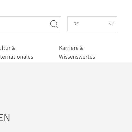
ultur &
Karriere &
nternationales
Wissenswertes
DEN