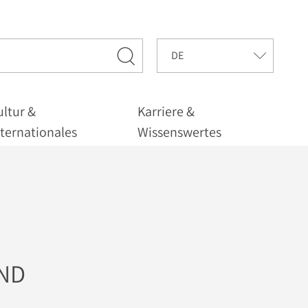
ultur &
Karriere &
nternationales
Wissenswertes
UND