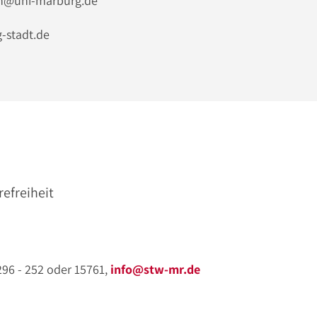
ann@uni-marburg.de
-stadt.de
refreiheit
 296 - 252 oder 15761,
info@stw-mr.de