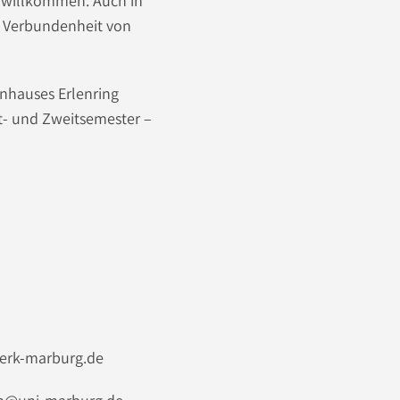
h willkommen. Auch in
e Verbundenheit von
enhauses Erlenring
t- und Zweitsemester –
werk-marburg.de