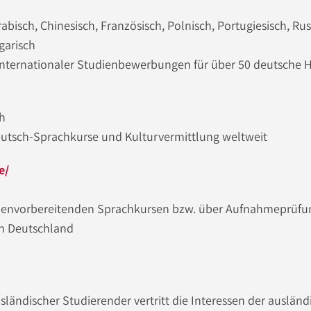
rabisch, Chinesisch, Französisch, Polnisch, Portugiesisch, Ru
garisch
internationaler Studienbewerbungen für über 50 deutsche
ch
utsch-Sprachkurse und Kulturvermittlung weltweit
e/
dienvorbereitenden Sprachkursen bzw. über Aufnahmeprüfu
in Deutschland
ändischer Studierender vertritt die Interessen der auslän