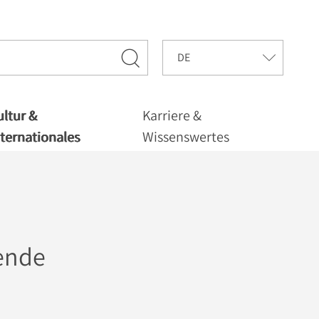
ultur &
Karriere &
nternationales
Wissenswertes
rende