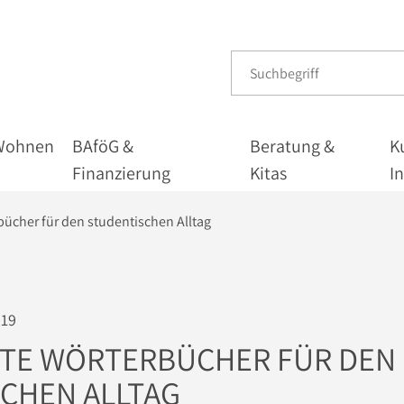
Wohnen
BAföG &
Beratung &
K
Finanzierung
Kitas
I
rbücher für den studentischen Alltag
019
RTE WÖRTERBÜCHER FÜR DEN
CHEN ALLTAG