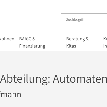
Wohnen
BAföG &
Beratung &
K
Finanzierung
Kitas
I
 Abteilung:
Automaten
ufmann