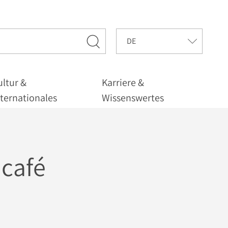
ultur &
Karriere &
nternationales
Wissenswertes
café