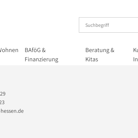
Wohnen
BAföG &
Beratung &
K
Finanzierung
Kitas
I
229
23
-hessen.de