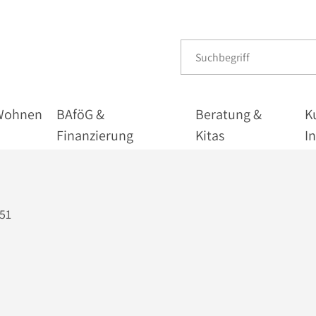
Wohnen
BAföG &
Beratung &
K
Finanzierung
Kitas
I
151