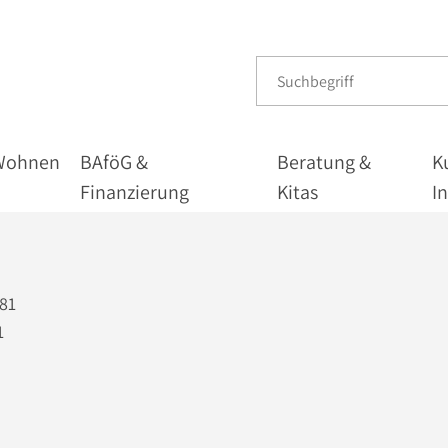
Wohnen
BAföG &
Beratung &
K
Finanzierung
Kitas
I
181
1